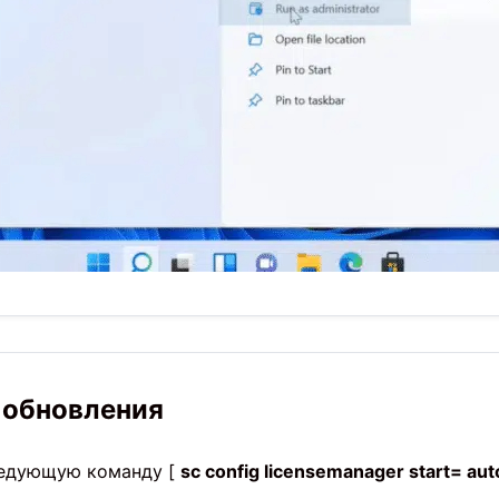
 обновления
ледующую команду [
sc config licensemanager start= aut