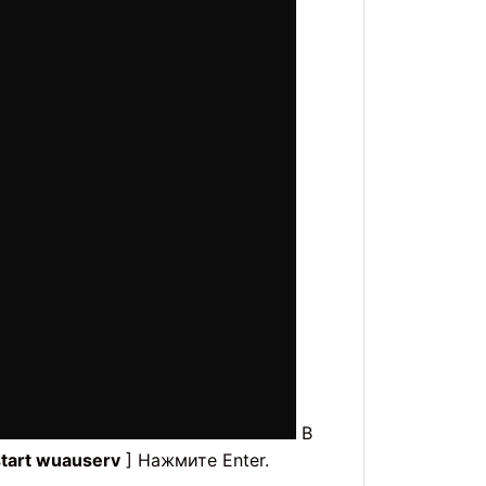
В
start wuauserv
] Нажмите Enter.