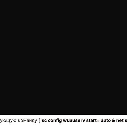
едующую команду [
sc config wuauserv start= auto & net 