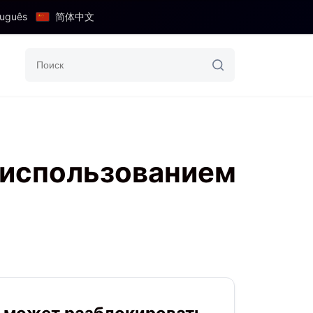
tuguês
简体中文
 использованием